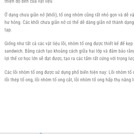
thiện độ bền của vật liệu
Ở dạng chưa giãn nở (khối), tổ ong nhôm cũng rất nhỏ gọn và dễ vậ
hư hỏng. Các khối chưa giãn nở có thể dễ dàng giãn nở thành dạng
tạp.
Giống như tất cả các vật liệu lõi, nhôm tổ ong được thiết kế để kẹp
sandwich. Bằng cách tạo khoảng cách giữa hai lớp và đảm bảo rằng
lợi thế cơ học lớn sẽ đạt được, tạo ra các tấm rất cứng với trọng lượ
Các lõi nhôm tổ ong được sử dụng phổ biến hiện nay: Lõi nhôm tổ 
lõi thép tổ ong, lõi nhôm tổ ong cắt, lõi nhôm tổ ong hấp thụ năng