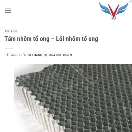
Chuyển
đến
nội
dung
TIN TỨC
Tấm nhôm tổ ong – Lõi nhôm tổ ong
ĐÃ ĐĂNG TRÊN
18 THÁNG 10, 2024
BỞI
ADMIN