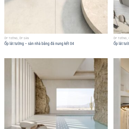
ỐP TƯỜNG, ỐP SÀN
ỐP TƯỜNG, 
Ốp lát tường – sàn nhà bằng đá nung kết 04
Ốp lát tư