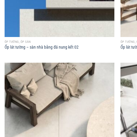
ỐP TƯỜNG, ỐP SÀN
ỐP TƯỜNG, 
Ốp lát tường – sàn nhà bằng đá nung kết 02
Ốp lát tư