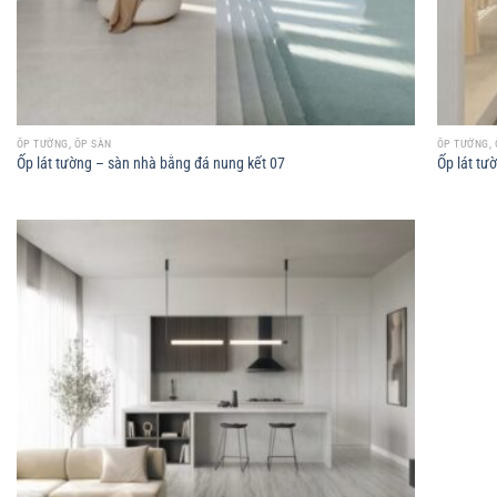
ỐP TƯỜNG, ỐP SÀN
ỐP TƯỜNG, 
Ốp lát tường – sàn nhà bằng đá nung kết 07
Ốp lát tư