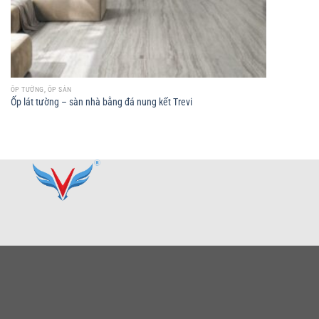
ỐP TƯỜNG, ỐP SÀN
Ốp lát tường – sàn nhà bằng đá nung kết Trevi