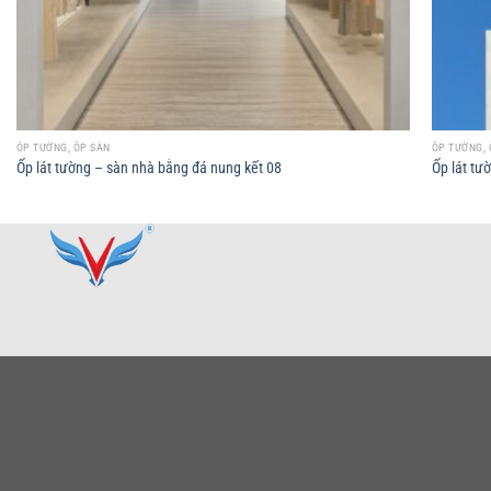
ỐP TƯỜNG, ỐP SÀN
ỐP TƯỜNG, 
Ốp lát tường – sàn nhà bằng đá nung kết 08
Ốp lát tư