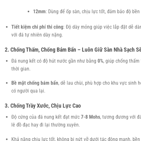
12mm
: Dùng để ốp sàn, chịu lực tốt, đảm bảo độ bền 
Tiết kiệm chi phí thi công
: Độ dày mỏng giúp việc lắp đặt dễ dà
với đá tự nhiên dày nặng.
2. Chống Thấm, Chống Bám Bẩn – Luôn Giữ Sàn Nhà Sạch S
Đá nung kết có độ hút nước gần như bằng
0%
, giúp chống thấm 
thời gian.
Bề mặt chống bám bẩn
, dễ lau chùi, phù hợp cho khu vực sinh
có người qua lại.
3. Chống Trầy Xước, Chịu Lực Cao
Độ cứng của đá nung kết đạt mức
7-8 Mohs
, tương đương với đá
lê đồ đạc hay đi lại thường xuyên.
Khả năng chịu lực tốt, không bị nứt vỡ dưới tác động mạnh, bền 