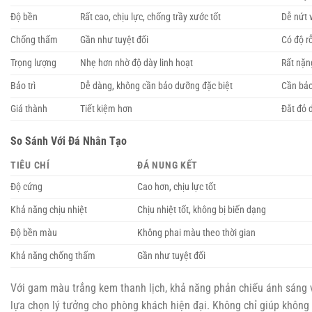
Độ bền
Rất cao, chịu lực, chống trầy xước tốt
Dễ nứt v
Chống thấm
Gần như tuyệt đối
Có độ r
Trọng lượng
Nhẹ hơn nhờ độ dày linh hoạt
Rất nặn
Bảo trì
Dễ dàng, không cần bảo dưỡng đặc biệt
Cần bảo
Giá thành
Tiết kiệm hơn
Đắt đỏ 
So Sánh Với Đá Nhân Tạo
TIÊU CHÍ
ĐÁ NUNG KẾT
Độ cứng
Cao hơn, chịu lực tốt
Khả năng chịu nhiệt
Chịu nhiệt tốt, không bị biến dạng
Độ bền màu
Không phai màu theo thời gian
Khả năng chống thấm
Gần như tuyệt đối
Với gam màu trắng kem thanh lịch, khả năng phản chiếu ánh sáng và
lựa chọn lý tưởng cho phòng khách hiện đại. Không chỉ giúp không g