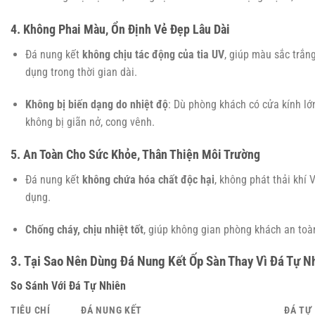
4. Không Phai Màu, Ổn Định Vẻ Đẹp Lâu Dài
Đá nung kết
không chịu tác động của tia UV
, giúp màu sắc trắn
dụng trong thời gian dài.
Không bị biến dạng do nhiệt độ
: Dù phòng khách có cửa kính lớ
không bị giãn nở, cong vênh.
5. An Toàn Cho Sức Khỏe, Thân Thiện Môi Trường
Đá nung kết
không chứa hóa chất độc hại
, không phát thải khí
dụng.
Chống cháy, chịu nhiệt tốt
, giúp không gian phòng khách an toàn
3. Tại Sao Nên Dùng Đá Nung Kết Ốp Sàn Thay Vì Đá Tự 
So Sánh Với Đá Tự Nhiên
TIÊU CHÍ
ĐÁ NUNG KẾT
ĐÁ TỰ