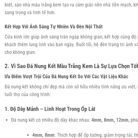
biệt, sàn nhà màu trắng kem tạo ra cảm giác nền nhà liền mạch, kh
sang trọng và tinh tế hơn.
Kết Hợp Với Ánh Sáng Tự Nhiên Và Đèn Nội Thất
Cửa kính lớn giúp ánh sáng tràn ngập không gian, kết hợp cùng độ
khách thêm lung linh vào ban ngày. Buổi tối, hệ đèn trang trí ánh
cho không gian.
2. Vì Sao Đá Nung Kết Màu Trắng Kem Là Sự Lựa Chọn Tố
Ưu Điểm Vượt Trội Của Đá Nung Kết So Với Các Vật Liệu Khác
Đá nung kết không chỉ đẹp mà còn sở hữu nhiều tính năng ưu việt, 
tuổi thọ của công trình:
1. Độ Dày Mảnh – Linh Hoạt Trong Ốp Lát
Đá nung kết có nhiều độ dày khác nhau:
4mm, 8mm, 12mm
, ph
4mm, 8mm
: Thích hợp để ốp tường, giảm trọng tải, t