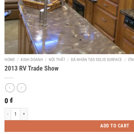
HOME
/
KINH DOANH
/
NỘI THẤT
/
ĐÁ NHÂN TẠO SOLID SURFACE
/
ỨN
2013 RV Trade Show
0
₫
2013 RV Trade Show quantity
ADD TO CART