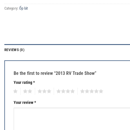
Category:
Ốp lát
REVIEWS (0)
Be the first to review “2013 RV Trade Show”
Your rating
*
1
2
3
4
5
Your review
*