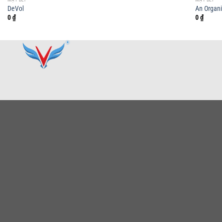
DeVol
An Organi
0
₫
0
₫