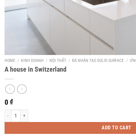
HOME
/
KINH DOANH
/
NỘI THẤT
/
ĐÁ NHÂN TẠO SOLID SURFACE
/
ỨN
A house in Switzerland
0
₫
A house in Switzerland quantity
ADD TO CART