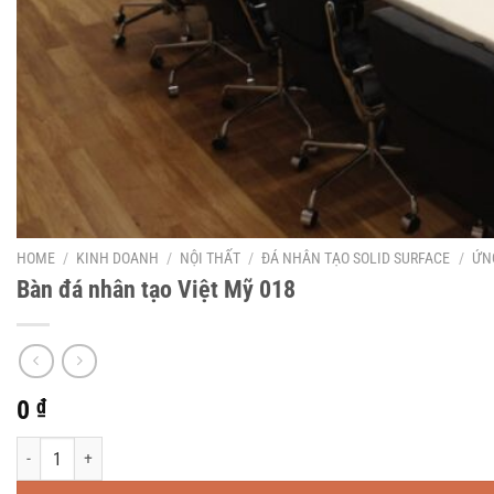
HOME
/
KINH DOANH
/
NỘI THẤT
/
ĐÁ NHÂN TẠO SOLID SURFACE
/
ỨN
Bàn đá nhân tạo Việt Mỹ 018
0
₫
Bàn đá nhân tạo Việt Mỹ 018 quantity