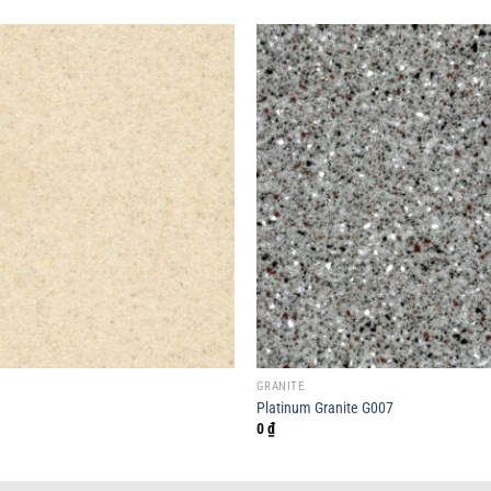
GRANITE
Platinum Granite G007
0
₫