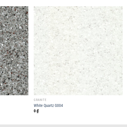
GRANITE
White Quartz G004
0
₫