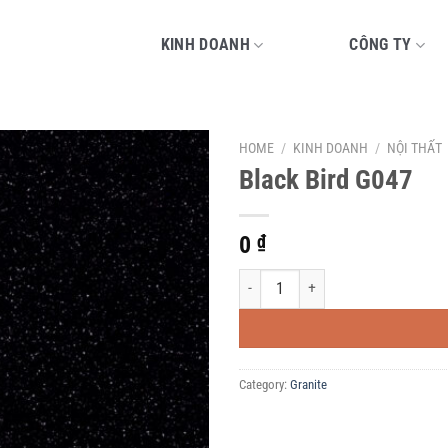
KINH DOANH
CÔNG TY
HOME
/
KINH DOANH
/
NỘI THẤT
Black Bird G047
0
₫
Black Bird G047 quantity
Category:
Granite