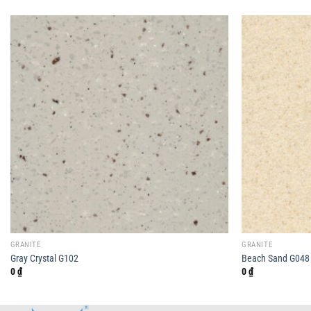
GRANITE
GRANITE
Gray Crystal G102
Beach Sand G048
0
₫
0
₫