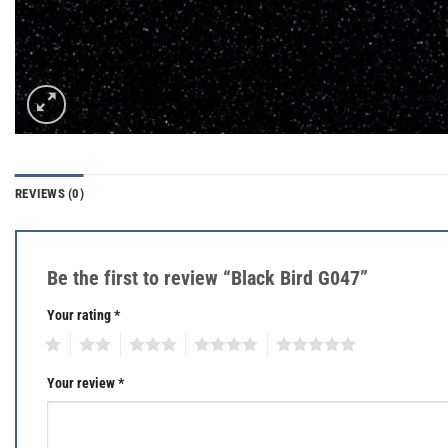
REVIEWS (0)
Be the first to review “Black Bird G047”
Your rating
*
1
2
3
4
5
Your review
*