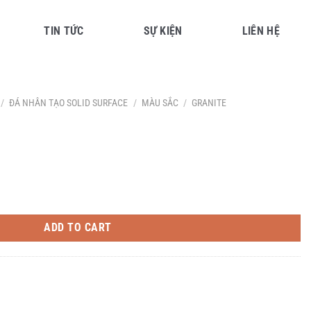
TIN TỨC
SỰ KIỆN
LIÊN HỆ
/
ĐÁ NHÂN TẠO SOLID SURFACE
/
MÀU SẮC
/
GRANITE
ADD TO CART