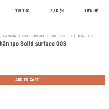
TIN TỨC
SỰ KIỆN
LIÊN HỆ
/
ĐÁ NHÂN TẠO SOLID SURFACE
/
ỨNG DỤNG
/
CHẬU RỬA CHÉN
hân tạo Solid surface 003
face 003 quantity
ADD TO CART