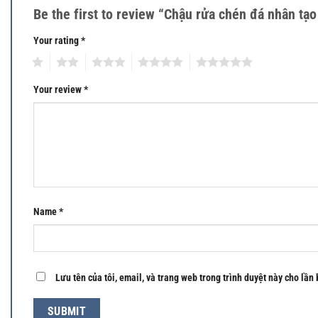
Be the first to review “Chậu rửa chén đá nhân tạ
Your rating
*
1
2
3
4
5
Your review
*
Name
*
Lưu tên của tôi, email, và trang web trong trình duyệt này cho lần 