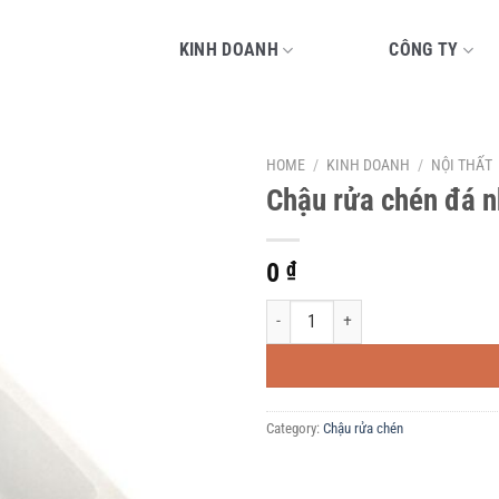
KINH DOANH
CÔNG TY
HOME
/
KINH DOANH
/
NỘI THẤT
Chậu rửa chén đá n
0
₫
Chậu rửa chén đá nhân tạo Solid sur
Category:
Chậu rửa chén