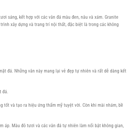
 tươi sáng, kết hợp với các vân đá màu đen, nâu và xám. Granite
ình xây dựng và trang trí nội thất, đặc biệt là trong các không
ặt đá. Những vân này mang lại vẻ đẹp tự nhiên và rất dễ dàng kết
t đá.
 tốt và tạo ra hiệu ứng thẩm mỹ tuyệt vời. Còn khi mài nhám, bề
ấm áp. Màu đỏ tươi và các vân đá tự nhiên làm nổi bật không gian,