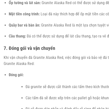
Ốp tường và lát sàn:
Granite Alaska Red có thể được sử dụng để
Mặt tiền công trình:
Loại đá này thích hợp để ốp mặt tiền các c
Quầy bar và bàn ăn:
Granite Alaska Red là một lựa chọn tuyệt v
Cầu thang:
Đá có thể được sử dụng để lát cầu thang, tạo ra vẻ đ
7. Đóng gói và vận chuyển
Khi vận chuyển đá Granite Alaska Red, việc đóng gói và bảo vệ đá 
Granite Alaska Red:
Đóng gói:
Đá granite sẽ được cắt thành các tấm theo kích thước
Các tấm đá sẽ được xếp trên các pallet gỗ hoặc khung
Đá sẽ được dán nhãn và đánh dấu rõ ràng để phân biệ