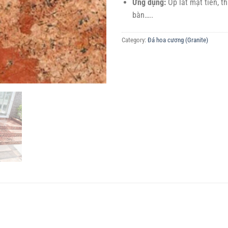
Ứng dụng:
Ốp lát mặt tiền, t
bàn…..
Category:
Đá hoa cương (Granite)