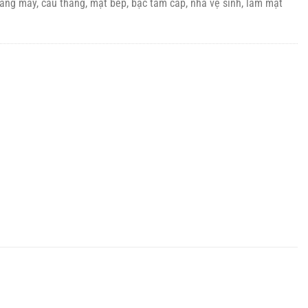
hang máy, cầu thang, mặt bếp, bậc tam cấp, nhà vệ sinh, làm mặt