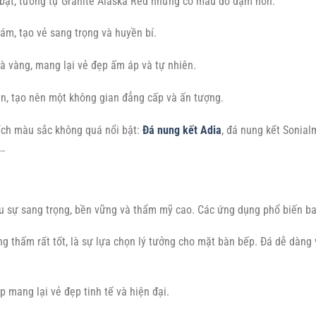
bật, tương tự Granite Alaska Red nhưng có màu đỏ đậm hơn.
ám, tạo vẻ sang trọng và huyền bí.
 vàng, mang lại vẻ đẹp ấm áp và tự nhiên.
n, tạo nên một không gian đẳng cấp và ấn tượng.
ích màu sắc không quá nổi bật:
Đá nung kết Adia
, đá nung kết Sonial
o…
ầu sự sang trọng, bền vững và thẩm mỹ cao. Các ứng dụng phổ biến b
g thấm rất tốt, là sự lựa chọn lý tưởng cho mặt bàn bếp. Đá dễ dàng 
 mang lại vẻ đẹp tinh tế và hiện đại.