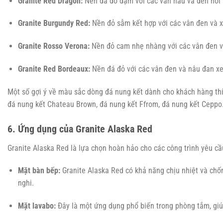
Granite Red Dragon:
Nền đá đỏ đậm với các vân nâu và đen nổi 
Granite Burgundy Red:
Nền đỏ sẫm kết hợp với các vân đen và x
Granite Rosso Verona:
Nền đỏ cam nhẹ nhàng với các vân đen và
Granite Red Bordeaux:
Nền đá đỏ với các vân đen và nâu đan xe
Một số gợi ý về màu sắc dòng đá nung kết dành cho khách hàng th
đá nung kết Chateau Brown, đá nung kết Ffrom, đá nung kết Cepp
6. Ứng dụng của Granite Alaska Red
Granite Alaska Red là lựa chọn hoàn hảo cho các công trình yêu c
Mặt bàn bếp:
Granite Alaska Red có khả năng chịu nhiệt và chốn
nghi.
Mặt lavabo:
Đây là một ứng dụng phổ biến trong phòng tắm, giúp