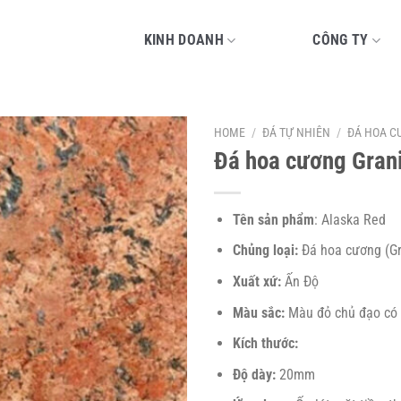
KINH DOANH
CÔNG TY
HOME
/
ĐÁ TỰ NHIÊN
/
ĐÁ HOA C
Đá hoa cương Gran
Tên sản phẩm
: Alaska Red
Chủng loại:
Đá hoa cương (Gr
Xuất xứ:
Ấn Độ
Màu sắc:
Màu đỏ chủ đạo có
Kích thước:
Độ dày:
20mm