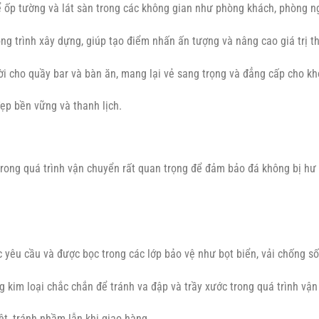
 ốp tường và lát sàn trong các không gian như phòng khách, phòng n
ông trình xây dựng, giúp tạo điểm nhấn ấn tượng và nâng cao giá trị 
ời cho quầy bar và bàn ăn, mang lại vẻ sang trọng và đẳng cấp cho kh
ẹp bền vững và thanh lịch.
trong quá trình vận chuyển rất quan trọng để đảm bảo đá không bị hư 
 yêu cầu và được bọc trong các lớp bảo vệ như bọt biển, vải chống sốc
 kim loại chắc chắn để tránh va đập và trầy xước trong quá trình vận
t, tránh nhầm lẫn khi giao hàng.