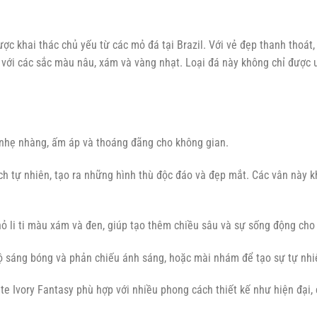
được khai thác chủ yếu từ các mỏ đá tại Brazil. Với vẻ đẹp thanh thoá
với các sắc màu nâu, xám và vàng nhạt. Loại đá này không chỉ được 
nhẹ nhàng, ấm áp và thoáng đãng cho không gian.
 tự nhiên, tạo ra những hình thù độc đáo và đẹp mắt. Các vân này k
ỏ li ti màu xám và đen, giúp tạo thêm chiều sâu và sự sống động cho
 sáng bóng và phản chiếu ánh sáng, hoặc mài nhám để tạo sự tự nhiê
te Ivory Fantasy phù hợp với nhiều phong cách thiết kế như hiện đại, c