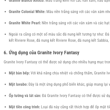
Granite Bianco Antico:
Màu trắng kem với các vân xám, nâu đậm
Granite Colonial White:
Màu nền trắng sáng với các vân xám nhẹ,
Granite White Pearl:
Nền trắng sáng với các vân xám và các hạt 
Ngoài ra cũng có một số màu sắc đá nung kết tương tự như: Đá n
kết Riviere Rose, đá nung kết Riviere Rose, đá nung kết Sabbia,
6. Ứng dụng của Granite Ivory Fantasy
Granite Ivory Fantasy có thể được sử dụng cho nhiều hạng mục tron
Mặt bàn bếp:
Với khả năng chịu nhiệt và chống thấm, Granite Iv
Mặt lavabo:
Đây là một ứng dụng phổ biến khác, giúp mang lại 
Ốp tường và lát sàn:
Đá Granite Ivory Fantasy có thể được sử dụ
Mặt tiền công trình:
Loại đá này cũng rất thích hợp để ốp mặt ti