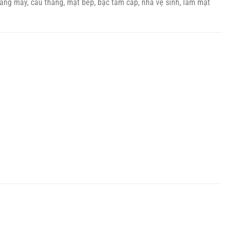
hang máy, cầu thang, mặt bếp, bậc tam cấp, nhà vệ sinh, làm mặt