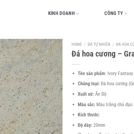
KINH DOANH
CÔNG TY
HOME
/
ĐÁ TỰ NHIÊN
/
ĐÁ HOA C
Đá hoa cương – Gra
Tên sản phẩm
: Ivory Fantasy
Chủng loại:
Đá hoa cương (Gr
Xuất xứ:
Ấn Độ
Màu sắc:
Màu trắng chủ đạo 
Kích thước:
Độ dày:
20mm