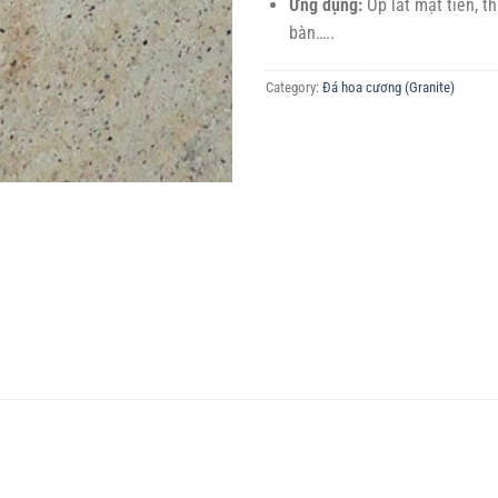
Ứng dụng:
Ốp lát mặt tiền, t
bàn…..
Category:
Đá hoa cương (Granite)