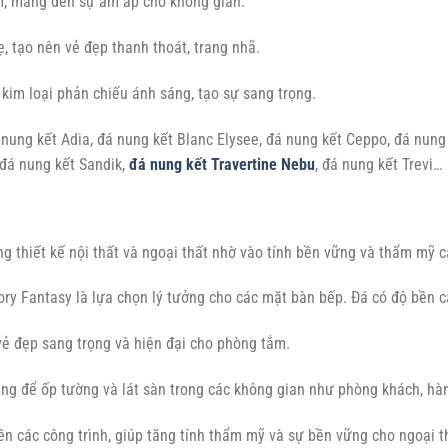
, mang đến sự ấm áp cho không gian.
 tạo nên vẻ đẹp thanh thoát, trang nhã.
kim loại phản chiếu ánh sáng, tạo sự sang trọng.
ung kết Adia, đá nung kết Blanc Elysee, đá nung kết Ceppo, đá nung k
 đá nung kết Sandik,
đá nung kết Travertine Nebu
, đá nung kết Trevi…
g thiết kế nội thất và ngoại thất nhờ vào tính bền vững và thẩm mỹ c
ory Fantasy là lựa chọn lý tưởng cho các mặt bàn bếp. Đá có độ bền c
vẻ đẹp sang trọng và hiện đại cho phòng tắm.
ng để ốp tường và lát sàn trong các không gian như phòng khách, hà
ền các công trình, giúp tăng tính thẩm mỹ và sự bền vững cho ngoại t