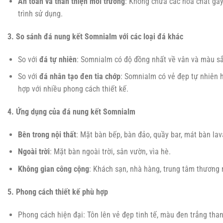
An toàn và thân thiện môi trường
: Không chứa các hóa chất gây 
trình sử dụng.
3. So sánh đá nung kết Somnialm với các loại đá khác
So với
đá tự nhiên
: Somnialm có độ đồng nhất về vân và màu sắ
So với
đá nhân tạo đen tia chớp
: Somnialm có vẻ đẹp tự nhiên h
hợp với nhiều phong cách thiết kế.
4. Ứng dụng của đá nung kết Somnialm
Bên trong nội thất
: Mặt bàn bếp, bàn đảo, quầy bar, mát bàn lava
Ngoài trời
: Mặt bàn ngoài trời, sân vườn, vìa hè.
Không gian công cộng
: Khách sạn, nhà hàng, trung tâm thương 
5. Phong cách thiết kế phù hợp
Phong cách hiện đại: Tôn lên vẻ đẹp tinh tế, màu đen trắng than