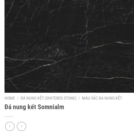
HOME
/
ĐÁ NUNG KẾT (SINTERED STONE)
/
MÀU SẮC ĐÁ NUNG KẾT
Đá nung kết Somnialm