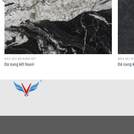
MÀU SẮC ĐÁ NUNG KẾT
MÀU SẮC Đ
Đá nung kết Naori
Đá nung 