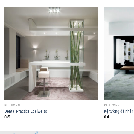
KỆ TƯỜNG
KỆ TƯỜNG
Dental Practice Edelweiss
Kệ tường đá nhân 
0
₫
0
₫