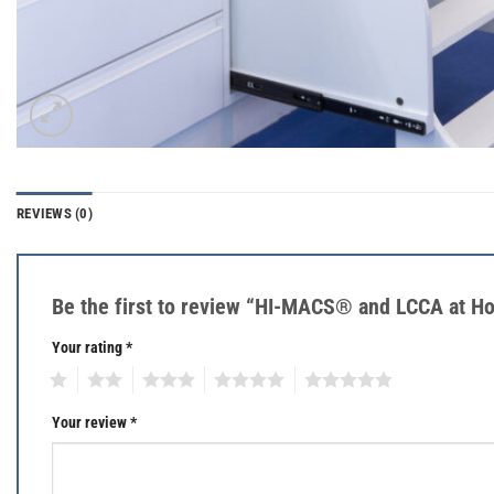
REVIEWS (0)
Be the first to review “HI-MACS® and LCCA at Ho
Your rating
*
1
2
3
4
5
Your review
*