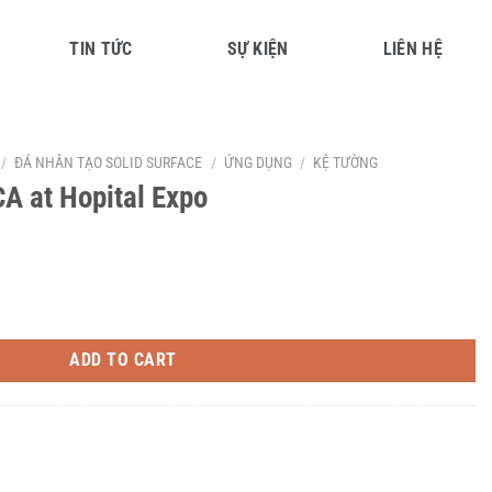
TIN TỨC
SỰ KIỆN
LIÊN HỆ
/
ĐÁ NHÂN TẠO SOLID SURFACE
/
ỨNG DỤNG
/
KỆ TƯỜNG
 at Hopital Expo
 quantity
ADD TO CART