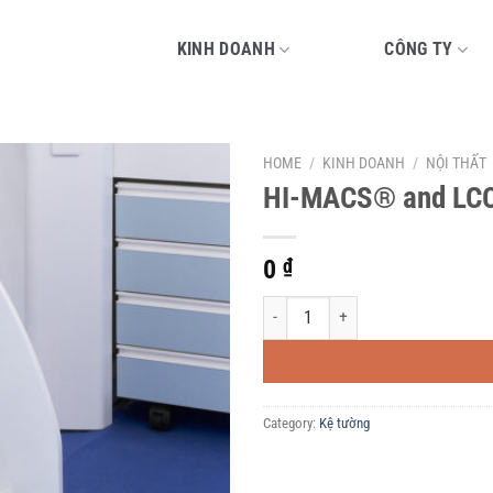
KINH DOANH
CÔNG TY
HOME
/
KINH DOANH
/
NỘI THẤT
HI-MACS® and LCCA
0
₫
HI-MACS® and LCCA at Hopital Expo
Category:
Kệ tường