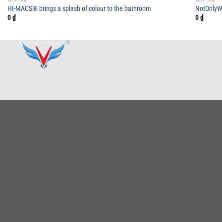
HI-MACS® brings a splash of colour to the bathroom
NotOnlyWh
0
₫
0
₫