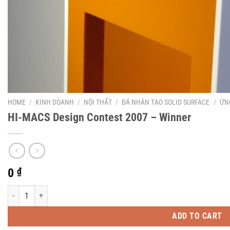
HOME
/
KINH DOANH
/
NỘI THẤT
/
ĐÁ NHÂN TẠO SOLID SURFACE
/
ỨN
HI-MACS Design Contest 2007 – Winner
0
₫
HI-MACS Design Contest 2007 - Winner quantity
ADD TO CART