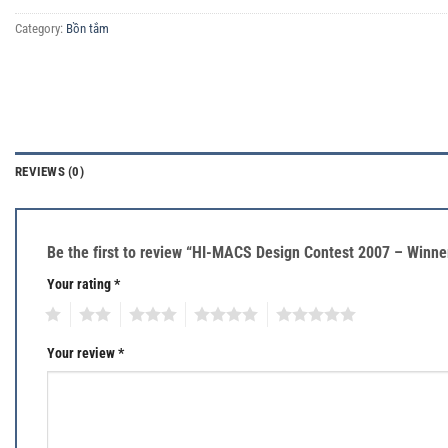
Category:
Bồn tắm
REVIEWS (0)
Be the first to review “HI-MACS Design Contest 2007 – Winn
Your rating
*
1
2
3
4
5
Your review
*