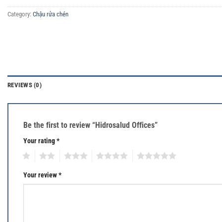
Category:
Chậu rửa chén
REVIEWS (0)
Be the first to review “Hidrosalud Offices”
Your rating
*
1
2
3
4
5
Your review
*