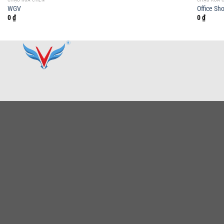
WGV
Office Sh
0
₫
0
₫