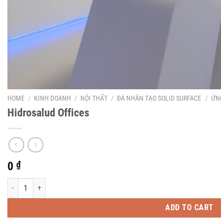
HOME
/
KINH DOANH
/
NỘI THẤT
/
ĐÁ NHÂN TẠO SOLID SURFACE
/
ỨN
Hidrosalud Offices
0
₫
Hidrosalud Offices quantity
ADD TO CART