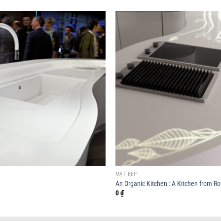
MẶT BẾP
An Organic Kitchen : A Kitchen from R
0
₫