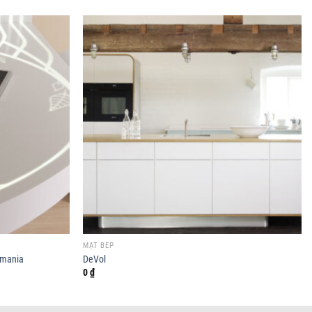
MẶT BẾP
omania
DeVol
0
₫