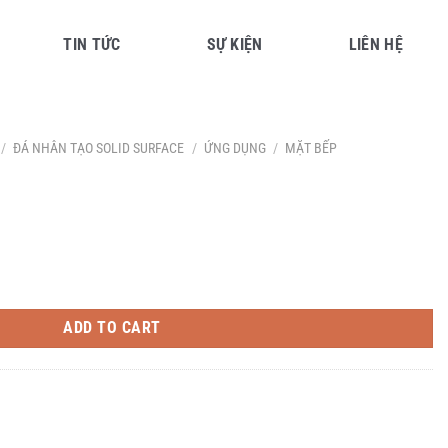
TIN TỨC
SỰ KIỆN
LIÊN HỆ
/
ĐÁ NHÂN TẠO SOLID SURFACE
/
ỨNG DỤNG
/
MẶT BẾP
ADD TO CART