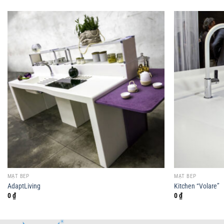
MẶT BẾP
MẶT BẾP
AdaptLiving
Kitchen “Volare”
0
₫
0
₫