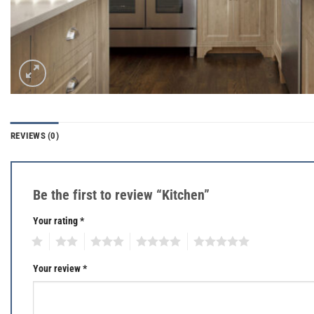
REVIEWS (0)
Be the first to review “Kitchen”
Your rating
*
1
2
3
4
5
Your review
*