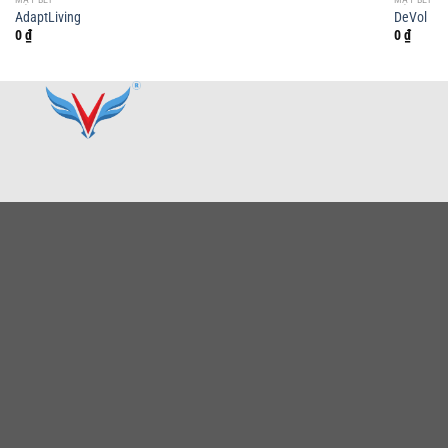
AdaptLiving
DeVol
0
₫
0
₫