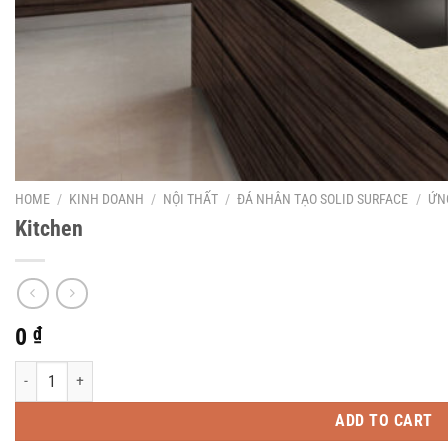
HOME
/
KINH DOANH
/
NỘI THẤT
/
ĐÁ NHÂN TẠO SOLID SURFACE
/
ỨN
Kitchen
0
₫
Kitchen quantity
ADD TO CART