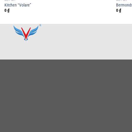
Kitchen “Volare”
Bermonds
0
₫
0
₫