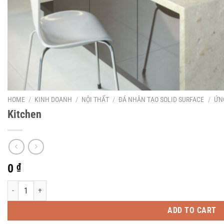
HOME
/
KINH DOANH
/
NỘI THẤT
/
ĐÁ NHÂN TẠO SOLID SURFACE
/
ỨN
Kitchen
0
₫
Kitchen quantity
ADD TO CART