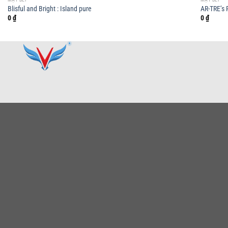
Blisful and Bright : Island pure
AR-TRE’s 
0
₫
0
₫