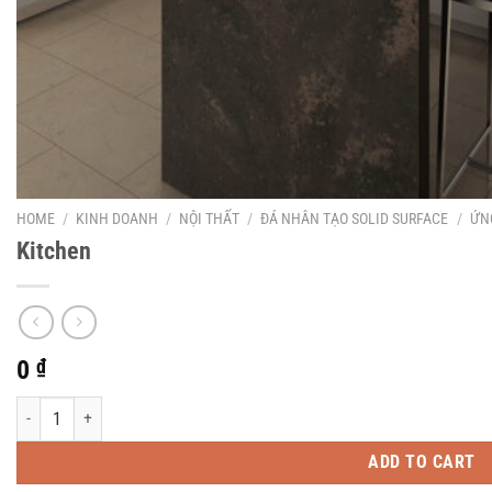
HOME
/
KINH DOANH
/
NỘI THẤT
/
ĐÁ NHÂN TẠO SOLID SURFACE
/
ỨN
Kitchen
0
₫
Kitchen quantity
ADD TO CART