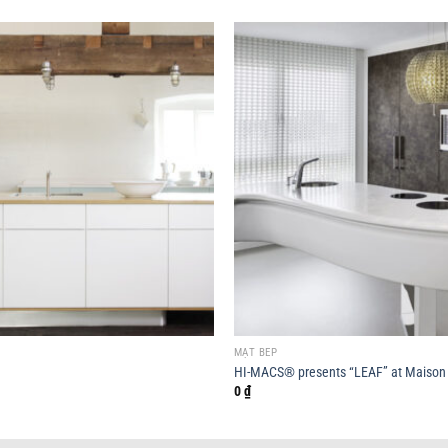
MẶT BẾP
HI-MACS® presents “LEAF” at Maison 
0
₫