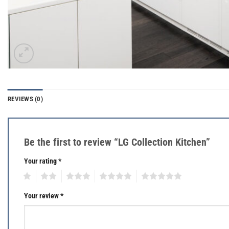
REVIEWS (0)
Be the first to review “LG Collection Kitchen”
Your rating
*
1
2
3
4
5
Your review
*