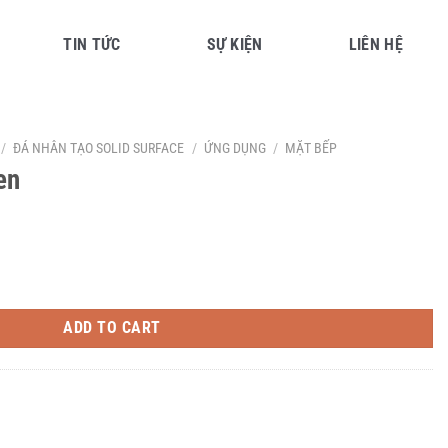
TIN TỨC
SỰ KIỆN
LIÊN HỆ
/
ĐÁ NHÂN TẠO SOLID SURFACE
/
ỨNG DỤNG
/
MẶT BẾP
en
ADD TO CART