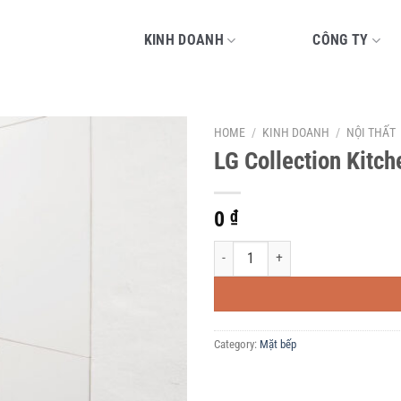
KINH DOANH
CÔNG TY
HOME
/
KINH DOANH
/
NỘI THẤT
LG Collection Kitch
0
₫
LG Collection Kitchen quantity
Category:
Mặt bếp