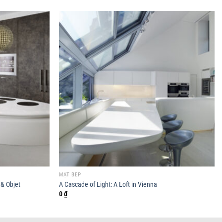
MẶT BẾP
& Objet
A Cascade of Light: A Loft in Vienna
0
₫