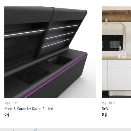
MẶT BẾP
MẶT BẾP
Kook & Karan by Karim Rashid
DeVol
0
₫
0
₫