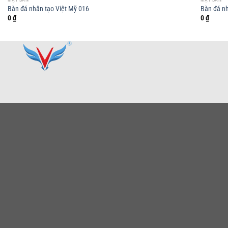
Bàn đá nhân tạo Việt Mỹ 016
Bàn đá nh
0
₫
0
₫