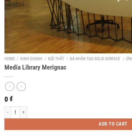
HOME
/
KINH DOANH
/
NỘI THẤT
/
ĐÁ NHÂN TẠO SOLID SURFACE
/
ỨN
Media Library Merignac
0
₫
Media Library Merignac quantity
ADD TO CART