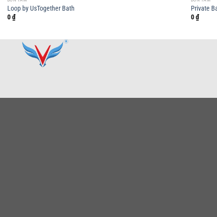
Loop by UsTogether Bath
Private B
0
₫
0
₫