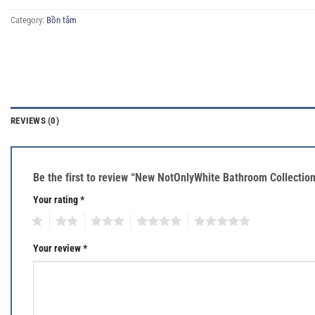
Category:
Bồn tắm
REVIEWS (0)
Be the first to review “New NotOnlyWhite Bathroom Collectio
Your rating
*
1
2
3
4
5
Your review
*