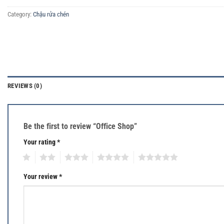
Category:
Chậu rửa chén
REVIEWS (0)
Be the first to review “Office Shop”
Your rating
*
1
2
3
4
5
Your review
*