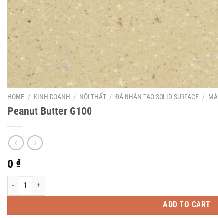
HOME
/
KINH DOANH
/
NỘI THẤT
/
ĐÁ NHÂN TẠO SOLID SURFACE
/
MÀ
Peanut Butter G100
0
₫
Peanut Butter G100 quantity
ADD TO CART