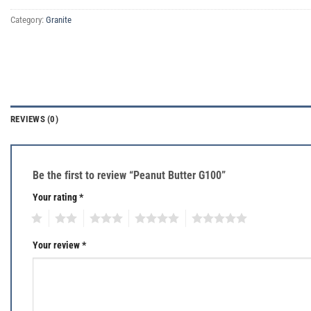
Category:
Granite
REVIEWS (0)
Be the first to review “Peanut Butter G100”
Your rating
*
1
2
3
4
5
Your review
*