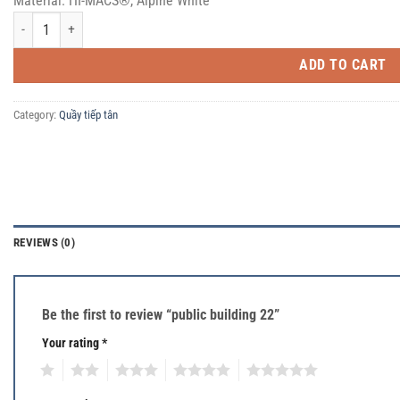
Material: HI-MACS®, Alpine White
public building 22 quantity
ADD TO CART
Category:
Quầy tiếp tân
REVIEWS (0)
Be the first to review “public building 22”
Your rating
*
1
2
3
4
5