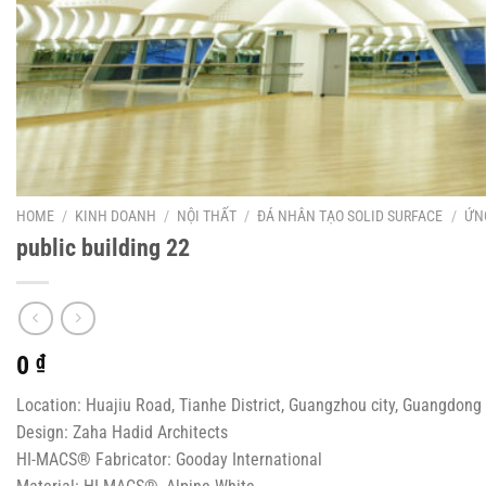
HOME
/
KINH DOANH
/
NỘI THẤT
/
ĐÁ NHÂN TẠO SOLID SURFACE
/
ỨN
public building 22
0
₫
Location: Huajiu Road, Tianhe District, Guangzhou city, Guangdong
Design: Zaha Hadid Architects
HI-MACS® Fabricator: Gooday International