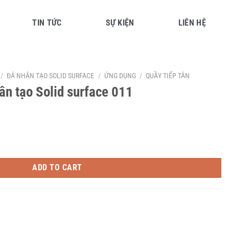
TIN TỨC
SỰ KIỆN
LIÊN HỆ
/
ĐÁ NHÂN TẠO SOLID SURFACE
/
ỨNG DỤNG
/
QUẦY TIẾP TÂN
ân tạo Solid surface 011
ace 011 quantity
ADD TO CART