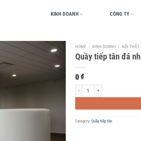
KINH DOANH
CÔNG TY
HOME
/
KINH DOANH
/
NỘI THẤT
Quầy tiếp tân đá nh
0
₫
Quầy tiếp tân đá nhân tạo Solid surf
Category:
Quầy tiếp tân