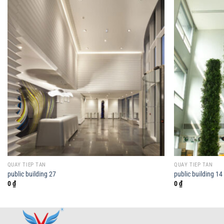
QUẦY TIẾP TÂN
QUẦY TIẾP TÂN
public building 27
public building 14
0
₫
0
₫