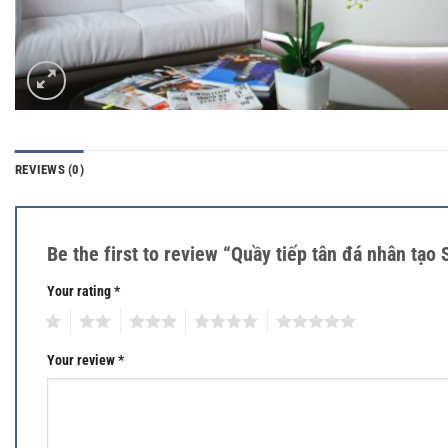
REVIEWS (0)
Be the first to review “Quầy tiếp tân đá nhân tạo
Your rating
*
1
2
3
4
5
Your review
*