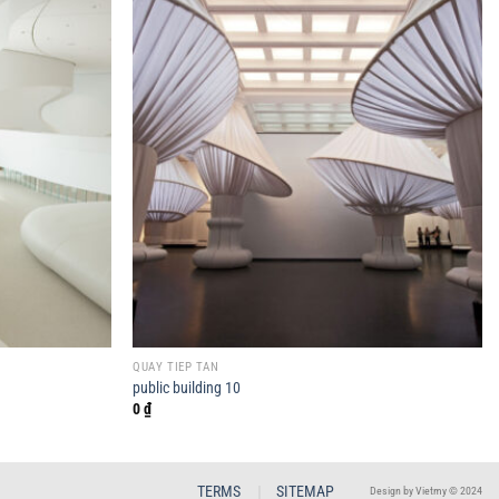
QUẦY TIẾP TÂN
public building 10
0
₫
TERMS
SITEMAP
Design by Vietmy © 2024