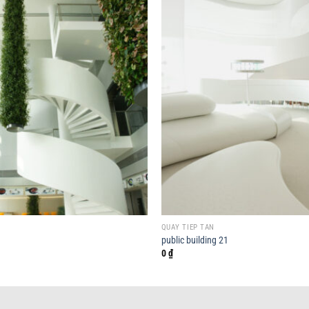
QUẦY TIẾP TÂN
public building 21
0
₫