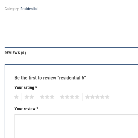
Category:
Residential
REVIEWS (0)
Be the first to review “residential 6”
Your rating
*
1
2
3
4
5
Your review
*