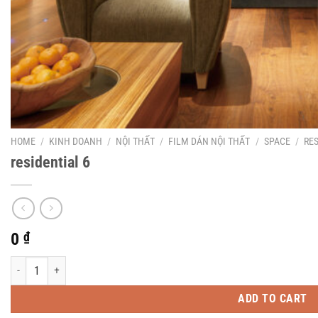
HOME
/
KINH DOANH
/
NỘI THẤT
/
FILM DÁN NỘI THẤT
/
SPACE
/
RE
residential 6
0
₫
residential 6 quantity
ADD TO CART