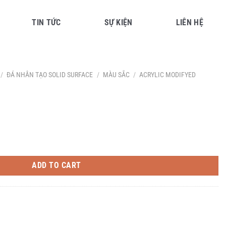
TIN TỨC
SỰ KIỆN
LIÊN HỆ
/
ĐÁ NHÂN TẠO SOLID SURFACE
/
MÀU SẮC
/
ACRYLIC MODIFYED
ADD TO CART