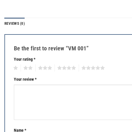
REVIEWS (0)
Be the first to review “VM 001”
Your rating
*
1
2
3
4
5
Your review
*
Name
*