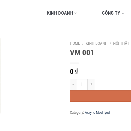
KINH DOANH
CÔNG TY
HOME
/
KINH DOANH
/
NỘI THẤT
VM 001
0
₫
VM 001 quantity
Category:
Acrylic Modifyed