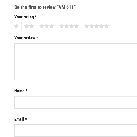
Be the first to review “VM 611”
Your rating
*
1
2
3
4
5
Your review
*
Name
*
Email
*