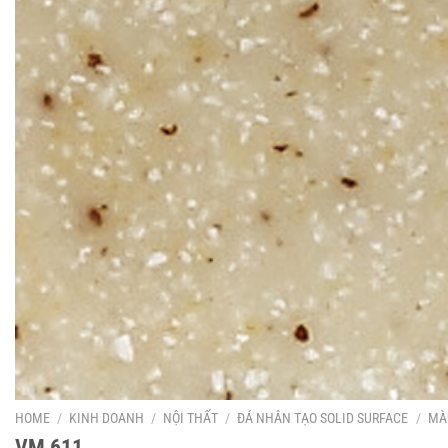
HOME
/
KINH DOANH
/
NỘI THẤT
/
ĐÁ NHÂN TẠO SOLID SURFACE
/
MÀ
VM 611