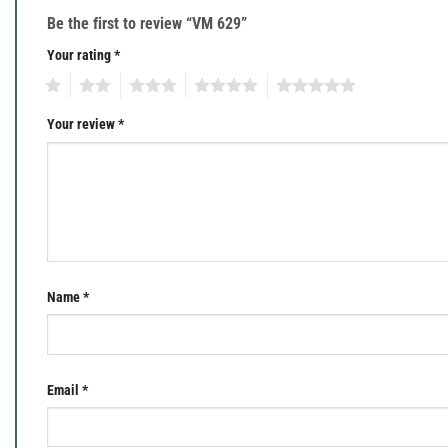
Be the first to review “VM 629”
Your rating
*
1
2
3
4
5
Your review
*
Name
*
Email
*