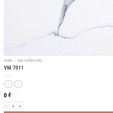
HOME
/
SẢN PHẨM KHÁC
VM 7011
0
₫
VM 7011 quantity