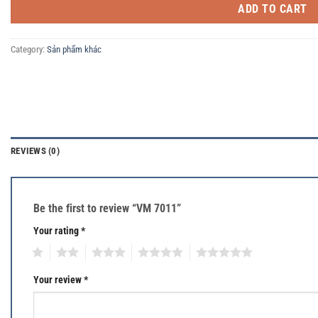
ADD TO CART
Category:
Sản phẩm khác
REVIEWS (0)
Be the first to review “VM 7011”
Your rating
*
1
2
3
4
5
Your review
*