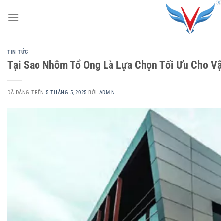
Chuyển
đến
nội
dung
TIN TỨC
Tại Sao Nhôm Tổ Ong Là Lựa Chọn Tối Ưu Cho Vậ
ĐÃ ĐĂNG TRÊN
5 THÁNG 5, 2025
BỞI
ADMIN