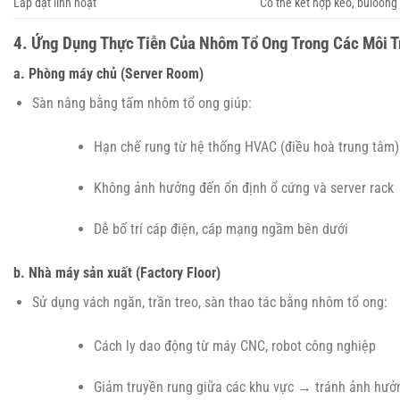
Lắp đặt linh hoạt
Có thể kết hợp keo, buloong 
4. Ứng Dụng Thực Tiễn Của Nhôm Tổ Ong Trong Các Môi 
a. Phòng máy chủ (Server Room)
Sàn nâng bằng tấm nhôm tổ ong giúp:
Hạn chế rung từ hệ thống HVAC (điều hoà trung tâm)
Không ảnh hưởng đến ổn định ổ cứng và server rack
Dễ bố trí cáp điện, cáp mạng ngầm bên dưới
b. Nhà máy sản xuất (Factory Floor)
Sử dụng vách ngăn, trần treo, sàn thao tác bằng nhôm tổ ong:
Cách ly dao động từ máy CNC, robot công nghiệp
Giảm truyền rung giữa các khu vực → tránh ảnh hưởn