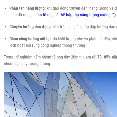
Phân tán năng lượng
: khi dao động truyền đến, năng lượng va 
biên độ rung,
nhôm tổ ong có thể hấp thụ năng lượng cường độ
Chuyển hướng dao động
: cấu trúc lục giác giúp dập hướng da
Giảm cộng hưởng nội tại
: do khối lượng nhẹ và phân bố đều, nh
kích hoạt bởi rung công nghiệp thông thường
Trong thí nghiệm, tấm nhôm tổ ong dày 20mm giảm tới
70–85% năn
nhôm đặc dày tương đương.