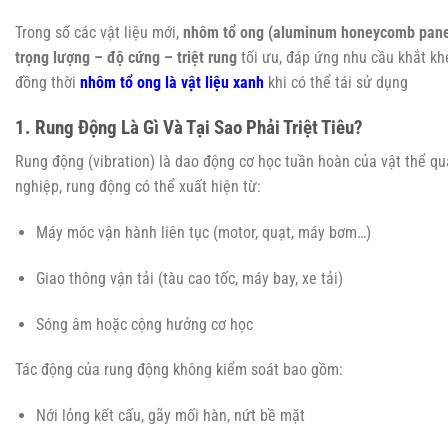
Trong số các vật liệu mới,
nhôm tổ ong (aluminum honeycomb pane
trọng lượng – độ cứng – triệt rung
tối ưu, đáp ứng nhu cầu khắt kh
đồng thời
nhôm tổ ong là vật liệu xanh
khi có thể tái sử dụng
1. Rung Động Là Gì Và Tại Sao Phải Triệt Tiêu?
Rung động (vibration) là dao động cơ học tuần hoàn của vật thể qu
nghiệp, rung động có thể xuất hiện từ:
Máy móc vận hành liên tục (motor, quạt, máy bơm…)
Giao thông vận tải (tàu cao tốc, máy bay, xe tải)
Sóng âm hoặc cộng hưởng cơ học
Tác động của rung động không kiểm soát bao gồm:
Nới lỏng kết cấu, gãy mối hàn, nứt bề mặt