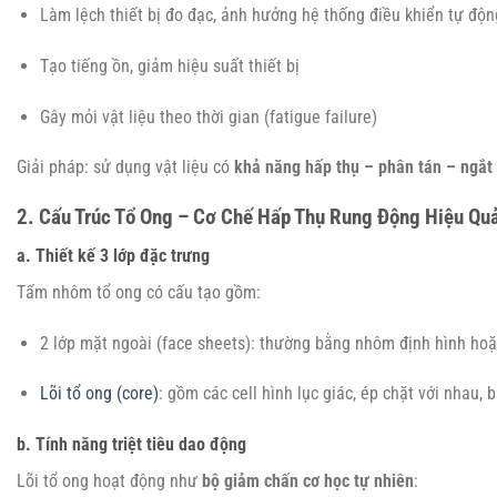
Làm lệch thiết bị đo đạc, ảnh hưởng hệ thống điều khiển tự độn
Tạo tiếng ồn, giảm hiệu suất thiết bị
Gây mỏi vật liệu theo thời gian (fatigue failure)
Giải pháp: sử dụng vật liệu có
khả năng hấp thụ – phân tán – ngắ
2. Cấu Trúc Tổ Ong – Cơ Chế Hấp Thụ Rung Động Hiệu Qu
a. Thiết kế 3 lớp đặc trưng
Tấm nhôm tổ ong có cấu tạo gồm:
2 lớp mặt ngoài (face sheets): thường bằng nhôm định hình h
Lõi tổ ong (core)
: gồm các cell hình lục giác, ép chặt với nhau,
b. Tính năng triệt tiêu dao động
Lõi tổ ong hoạt động như
bộ giảm chấn cơ học tự nhiên
: