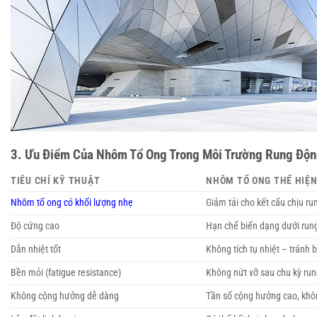
3. Ưu Điểm Của Nhôm Tổ Ong Trong Môi Trường Rung Độ
TIÊU CHÍ KỸ THUẬT
NHÔM TỔ ONG THỂ HIỆ
Nhôm tổ ong có khối lượng nhẹ
Giảm tải cho kết cấu chịu ru
Độ cứng cao
Hạn chế biến dạng dưới rung
Dẫn nhiệt tốt
Không tích tụ nhiệt – tránh 
Bền mỏi (fatigue resistance)
Không nứt vỡ sau chu kỳ run
Không cộng hưởng dễ dàng
Tần số cộng hưởng cao, khôn