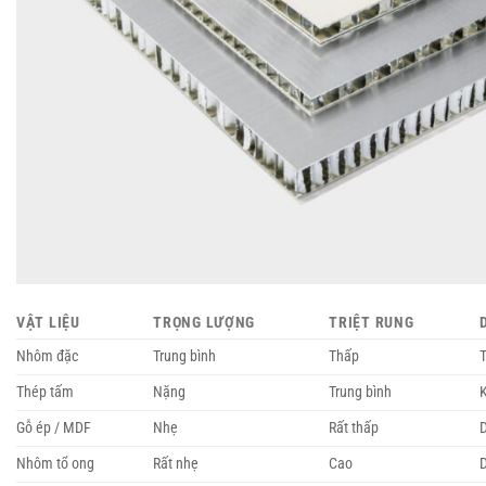
VẬT LIỆU
TRỌNG LƯỢNG
TRIỆT RUNG
Nhôm đặc
Trung bình
Thấp
T
Thép tấm
Nặng
Trung bình
Gỗ ép / MDF
Nhẹ
Rất thấp
Nhôm tổ ong
Rất nhẹ
Cao