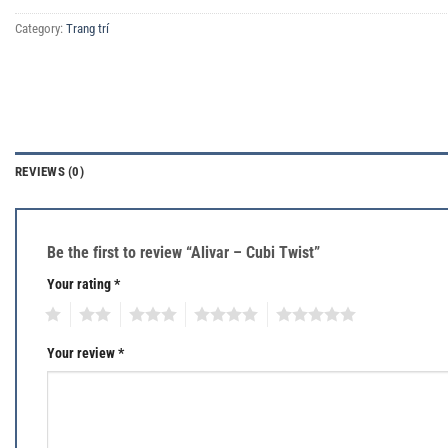
Category:
Trang trí
REVIEWS (0)
Be the first to review “Alivar – Cubi Twist”
Your rating
*
1
2
3
4
5
Your review
*