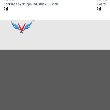
Bookshelf by Gruppo Industriale Busnelli
Floater
0
₫
0
₫