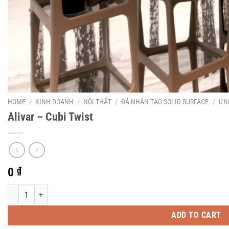
HOME
/
KINH DOANH
/
NỘI THẤT
/
ĐÁ NHÂN TẠO SOLID SURFACE
/
ỨN
Alivar – Cubi Twist
0
₫
Alivar - Cubi Twist quantity
ADD TO CART