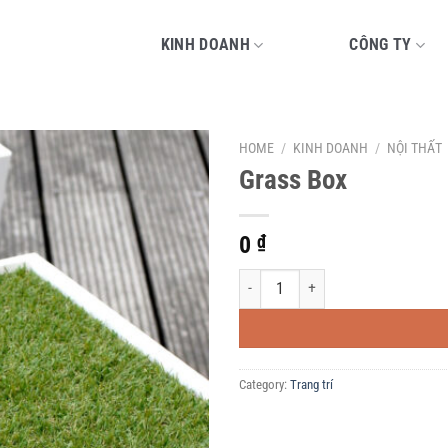
KINH DOANH
CÔNG TY
HOME
/
KINH DOANH
/
NỘI THẤT
Grass Box
0
₫
Grass Box quantity
Category:
Trang trí