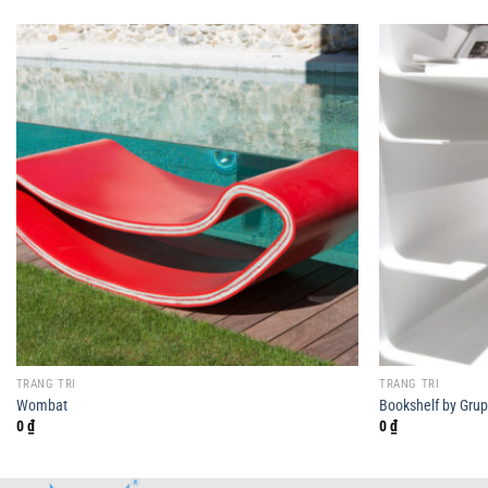
TRANG TRÍ
TRANG TRÍ
Wombat
Bookshelf by Grup
0
₫
0
₫