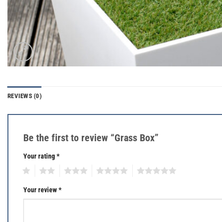
REVIEWS (0)
Be the first to review “Grass Box”
Your rating
*
1
2
3
4
5
Your review
*