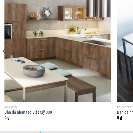
MẶT BÀN
BÀN LÀM V
Bàn đá nhân tạo Việt Mỹ 008
Bàn đá nh
0
₫
0
₫