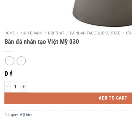
HOME
/
KINH DOANH
/
NỘI THẤT
/
ĐÁ NHÂN TẠO SOLID SURFACE
/
ỨN
Bàn đá nhân tạo Việt Mỹ 030
0
₫
Bàn đá nhân tạo Việt Mỹ 030 quantity
ADD TO CART
Category:
Mặt bàn