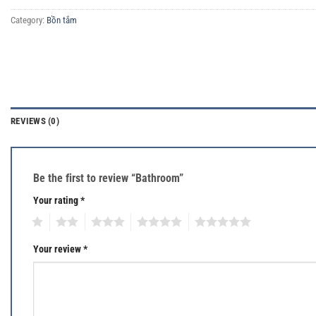
Category:
Bồn tắm
REVIEWS (0)
Be the first to review “Bathroom”
Your rating
*
1
2
3
4
5
Your review
*