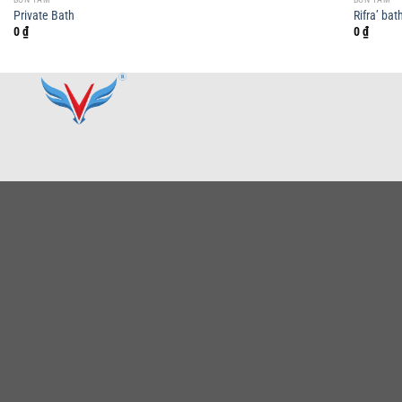
Private Bath
Rifra’ ba
0
₫
0
₫