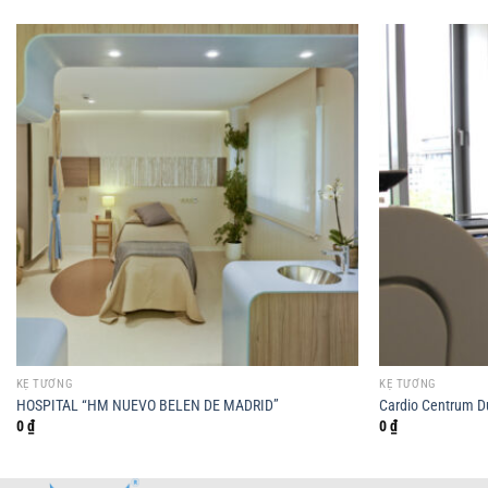
KỆ TƯỜNG
KỆ TƯỜNG
HOSPITAL “HM NUEVO BELEN DE MADRID”
Cardio Centrum D
0
₫
0
₫