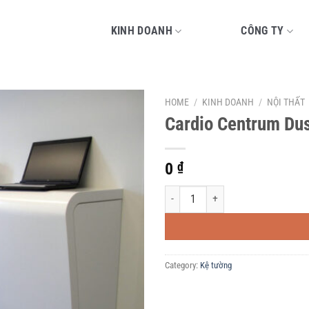
KINH DOANH
CÔNG TY
HOME
/
KINH DOANH
/
NỘI THẤT
Cardio Centrum Dus
0
₫
Cardio Centrum Dusseldorf quantity
Category:
Kệ tường