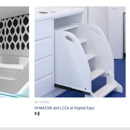
KỆ TƯỜNG
HI-MACS® and LCCA at Hopital Expo
0
₫