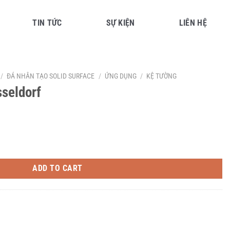
TIN TỨC
SỰ KIỆN
LIÊN HỆ
/
ĐÁ NHÂN TẠO SOLID SURFACE
/
ỨNG DỤNG
/
KỆ TƯỜNG
seldorf
ADD TO CART