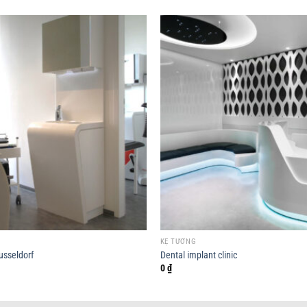
KỆ TƯỜNG
usseldorf
Dental implant clinic
0
₫