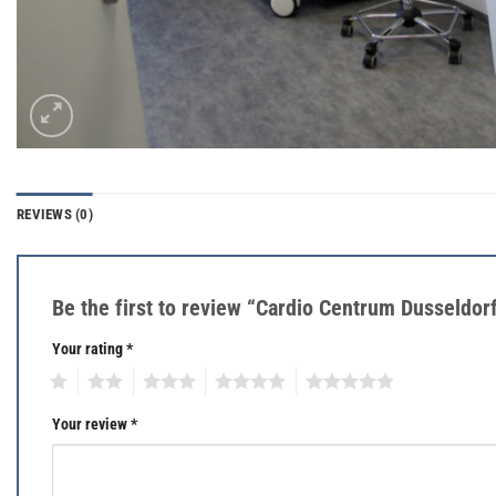
REVIEWS (0)
Be the first to review “Cardio Centrum Dusseldor
Your rating
*
1
2
3
4
5
Your review
*