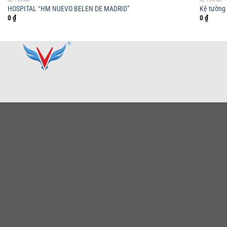
HOSPITAL “HM NUEVO BELEN DE MADRID”
Kệ tường 
0
₫
0
₫