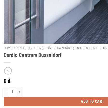
HOME
/
KINH DOANH
/
NỘI THẤT
/
ĐÁ NHÂN TẠO SOLID SURFACE
/
ỨN
Cardio Centrum Dusseldorf
0
₫
Cardio Centrum Dusseldorf quantity
ADD TO CART