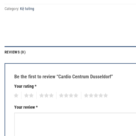
Category:
Kệ tường
REVIEWS (0)
Be the first to review “Cardio Centrum Dusseldorf”
Your rating
*
1
2
3
4
5
Your review
*