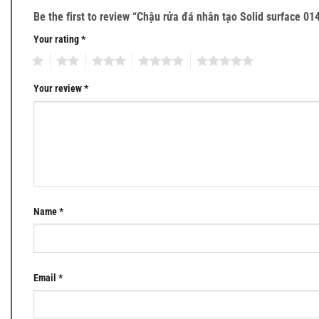
Be the first to review “Chậu rửa đá nhân tạo Solid surface 01
Your rating
*
1
2
3
4
5
Your review
*
Name
*
Email
*