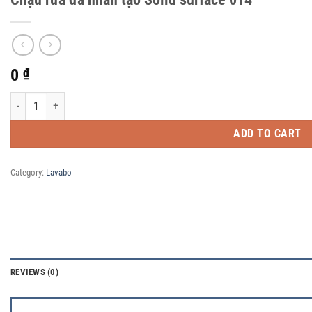
0
₫
Chậu rửa đá nhân tạo Solid surface 014 quantity
ADD TO CART
Category:
Lavabo
REVIEWS (0)