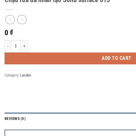
0
₫
Chậu rửa đá nhân tạo Solid surface 015 quantity
ADD TO CART
Category:
Lavabo
REVIEWS (0)