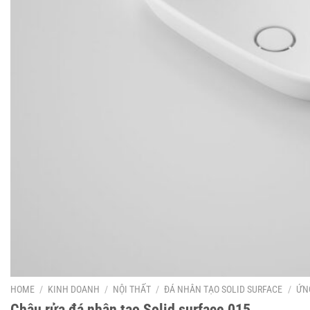
HOME
/
KINH DOANH
/
NỘI THẤT
/
ĐÁ NHÂN TẠO SOLID SURFACE
/
ỨN
Chậu rửa đá nhân tạo Solid surface 015