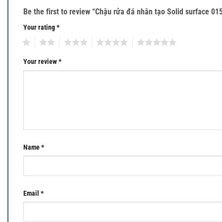
Be the first to review “Chậu rửa đá nhân tạo Solid surface 01
Your rating
*
1
2
3
4
5
Your review
*
Name
*
Email
*