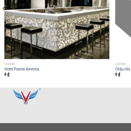
LAVABO
LAVABO
Hotel Puerta America
Chậu rửa 
0
₫
0
₫