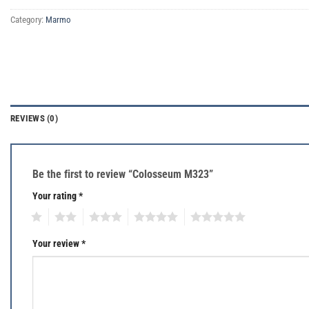
Category:
Marmo
REVIEWS (0)
Be the first to review “Colosseum M323”
Your rating
*
1
2
3
4
5
Your review
*