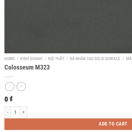
HOME
/
KINH DOANH
/
NỘI THẤT
/
ĐÁ NHÂN TẠO SOLID SURFACE
/
MÀ
Colosseum M323
0
₫
Colosseum M323 quantity
ADD TO CART