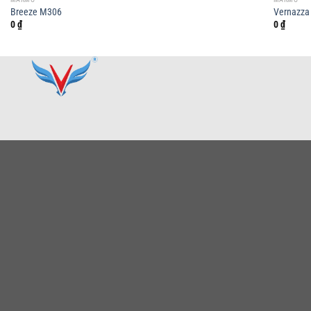
Breeze M306
Vernazza
0
₫
0
₫