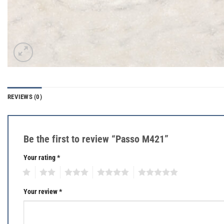
REVIEWS (0)
Be the first to review “Passo M421”
Your rating
*
1
2
3
4
5
Your review
*