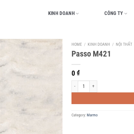
KINH DOANH
CÔNG TY
HOME
/
KINH DOANH
/
NỘI THẤT
Passo M421
0
₫
Passo M421 quantity
Category:
Marmo