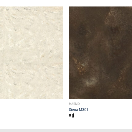
MARMO
Siena M301
0
₫