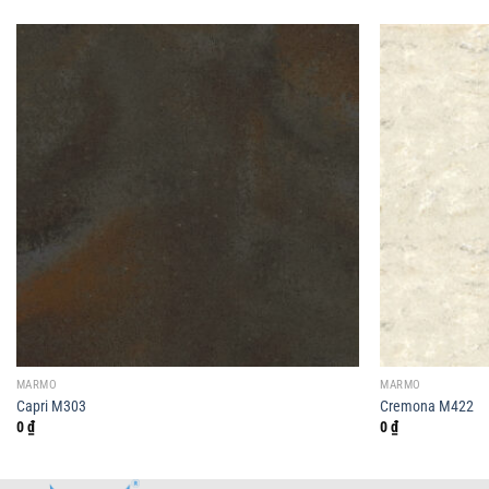
MARMO
MARMO
Capri M303
Cremona M422
0
₫
0
₫