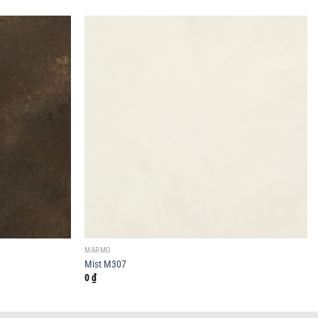
MARMO
Mist M307
0
₫