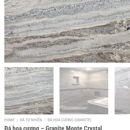
HOME
/
ĐÁ TỰ NHIÊN
/
ĐÁ HOA CƯƠNG (GRANITE)
Đá hoa cương – Granite Monte Crystal