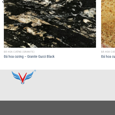
ĐÁ HOA CƯƠNG (GRANITE)
ĐÁ HOA CƯƠ
Đá hoa cương – Granite Gucci Black
Đá hoa cư