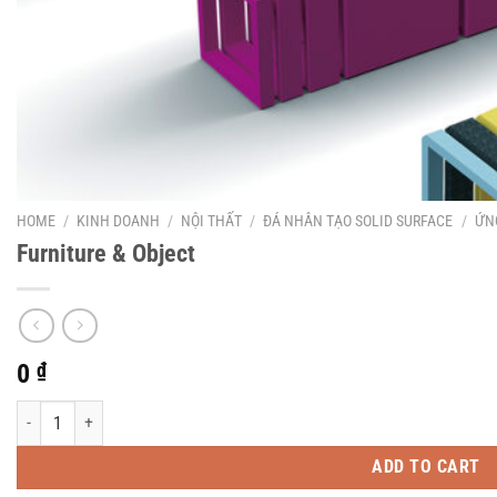
HOME
/
KINH DOANH
/
NỘI THẤT
/
ĐÁ NHÂN TẠO SOLID SURFACE
/
ỨN
Furniture & Object
0
₫
Furniture & Object quantity
ADD TO CART