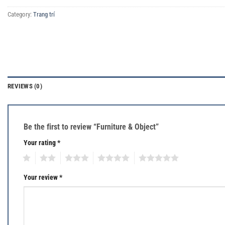
Category:
Trang trí
REVIEWS (0)
Be the first to review “Furniture & Object”
Your rating
*
1
2
3
4
5
Your review
*