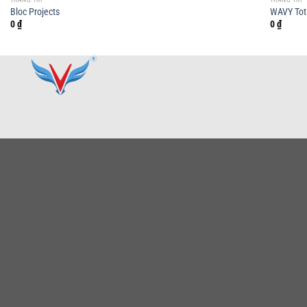
Bloc Projects
WAVY Tota
0
₫
0
₫