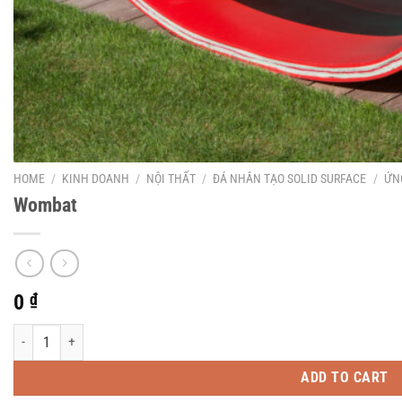
HOME
/
KINH DOANH
/
NỘI THẤT
/
ĐÁ NHÂN TẠO SOLID SURFACE
/
ỨN
Wombat
0
₫
Wombat quantity
ADD TO CART