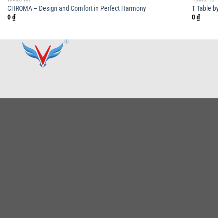
CHROMA – Design and Comfort in Perfect Harmony
T Table b
0
₫
0
₫