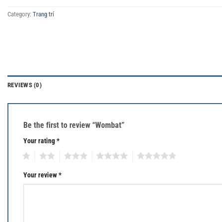
Category:
Trang trí
REVIEWS (0)
Be the first to review “Wombat”
Your rating
*
1
2
3
4
5
Your review
*