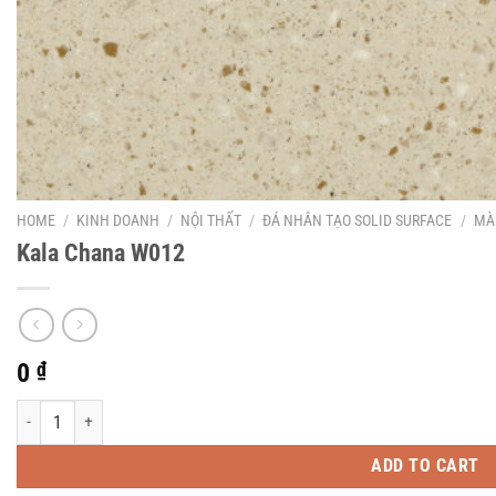
HOME
/
KINH DOANH
/
NỘI THẤT
/
ĐÁ NHÂN TẠO SOLID SURFACE
/
MÀ
Kala Chana W012
0
₫
Kala Chana W012 quantity
ADD TO CART