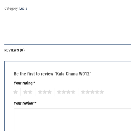
Category:
Lucia
REVIEWS (0)
Be the first to review “Kala Chana W012”
Your rating
*
1
2
3
4
5
Your review
*