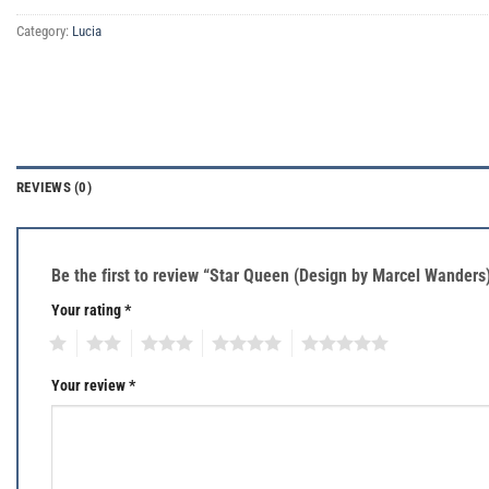
Category:
Lucia
REVIEWS (0)
Be the first to review “Star Queen (Design by Marcel Wander
Your rating
*
1
2
3
4
5
Your review
*