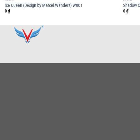
Ice Queen (Design by Marcel Wanders) W001
Shadow Q
0
₫
0
₫