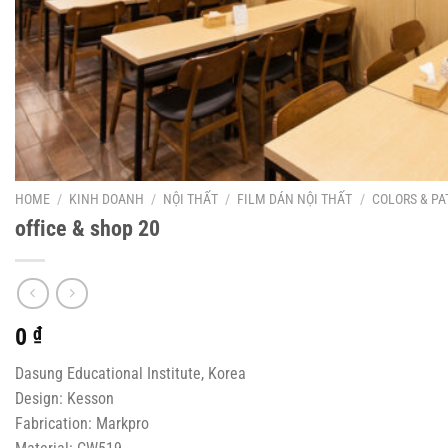
HOME
/
KINH DOANH
/
NỘI THẤT
/
FILM DÁN NỘI THẤT
/
COLORS & PA
office & shop 20
0
₫
Dasung Educational Institute, Korea
Design: Kesson
Fabrication: Markpro