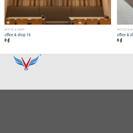
OFFICE & SHOP
OFFICE & S
office & shop 16
office & 
0
₫
0
₫