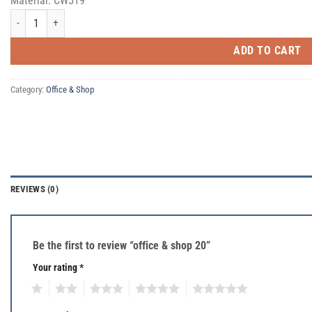
Material: CW519
office & shop 20 quantity
ADD TO CART
Category:
Office & Shop
REVIEWS (0)
Be the first to review “office & shop 20”
Your rating
*
1
2
3
4
5