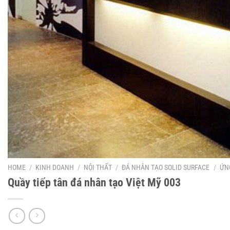
HOME
/
KINH DOANH
/
NỘI THẤT
/
ĐÁ NHÂN TẠO SOLID SURFACE
/
ỨN
Quầy tiếp tân đá nhân tạo Việt Mỹ 003