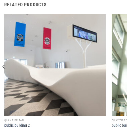
RELATED PRODUCTS
QUẦY TIẾP TÂN
QUẦY TIẾP 
public building 2
public bui