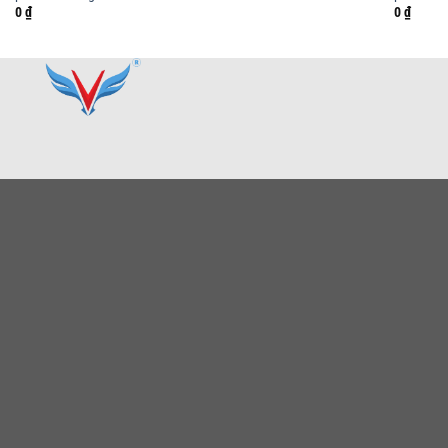
0
₫
0
₫