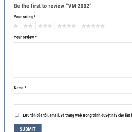
Be the first to review “VM 2002”
Your rating
*
1
2
3
4
5
Your review
*
Name
*
Lưu tên của tôi, email, và trang web trong trình duyệt này cho lần 